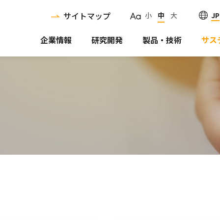
サイトマップ
JP
小
中
大
企業情報
研究開発
製品・技術
サス