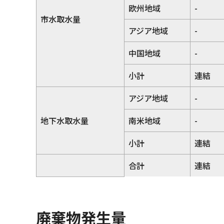
欧州地域
-
市水取水量
アジア地域
-
中国地域
-
小計
連結
アジア地域
-
地下水取水量
南米地域
-
小計
連結
合計
連結
廃棄物発生量