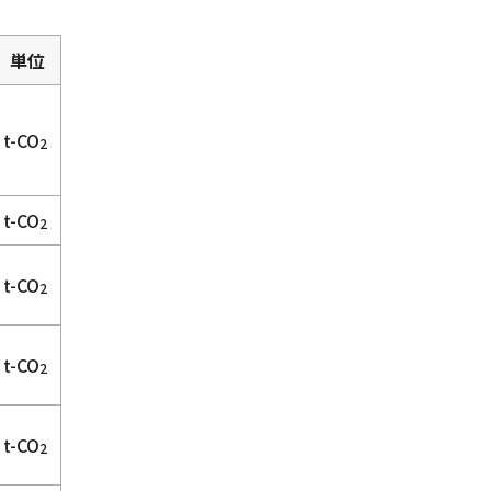
単位
t-CO
2
t-CO
2
t-CO
2
t-CO
2
t-CO
2