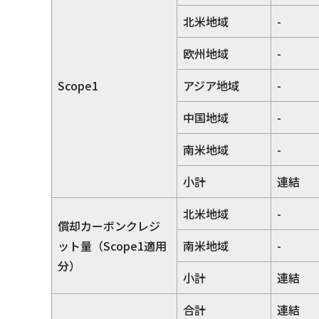
北米地域
-
欧州地域
-
Scope1
アジア地域
-
中国地域
-
南米地域
-
小計
連結
北米地域
-
償却カーボンクレジ
ット量（Scope1適用
南米地域
-
分）
小計
連結
合計
連結