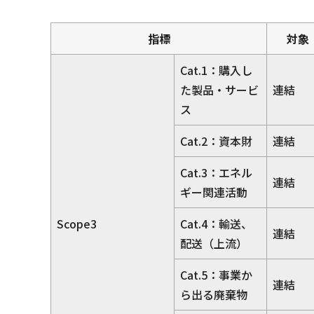
指標
対象
Cat.1：購入し
た製品・サービ
連結
ス
Cat.2：資本財
連結
Cat.3：エネル
連結
ギー関連活動
Scope3
Cat.4：輸送、
連結
配送（上流）
Cat.5：事業か
連結
ら出る廃棄物