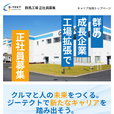
群馬工場 正社員募集
キャリア採用トップページ
工場拡張で
成長企業
群馬の
正社員募集
クルマと人の
未来
をつくる。
ジーテクトで
新たなキャリア
を
踏み出そう。