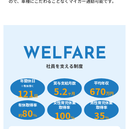
ので、車種にこだわることなくマイカー通勤可能です。
WELFARE
社員を支える制度
年間休日
賞与支給月数
平均年収
※有休除く
5.2
670
121
ヶ月
万円
日
女性育児休業
男性育児休業
有休取得率
取得率
取得率
80
100
35
約
％
％
％